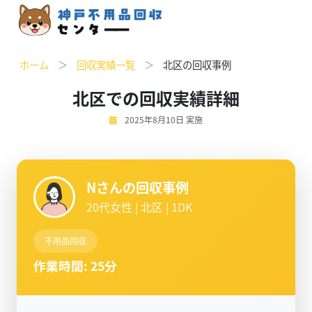
ホーム
＞
回収実績一覧
＞
北区の回収事例
北区での回収実績詳細
2025年8月10日 実施
Nさんの回収事例
20代女性 | 北区 | 1DK
不用品回収
作業時間: 25分