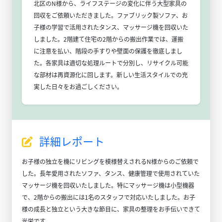
北区のN様から、ライフステージの変化に伴う大型家具の
回収をご依頼いただきました。ファブリック製ソファ、お
子様の学習で活用されたタンス、マッサージ機を回収いた
しました。2階建て住宅の2階からの搬出作業では、運搬
に注意を払い、階段の手すりや壁面の保護を徹底しまし
た。各家具は適切な処理ルートで分別し、リサイクル可能
な部材は再資源化に回します。新しい生活スタイルでの充
実した日々をお過ごしください。
詳細レポート
お子様の独立を機にリビングを模様替えされるN様からのご依頼で
した。長年愛用されたソファ、タンス、健康管理で使用されていた
マッサージ機を回収いたしました。特にマッサージ機は小型機器
で、2階からの搬出には1名のスタッフで対応いたしました。お子
様の成長と独立という大きな節目に、家具の整理をお手伝いできて
光栄です。