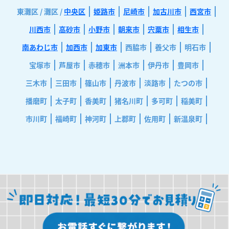
東灘区 / 灘区 /
中央区
姫路市
尼崎市
加古川市
西宮市
川西市
高砂市
小野市
朝来市
宍粟市
相生市
南あわじ市
加西市
加東市
西脇市
養父市
明石市
宝塚市
芦屋市
赤穂市
洲本市
伊丹市
豊岡市
三木市
三田市
篠山市
丹波市
淡路市
たつの市
播磨町
太子町
香美町
猪名川町
多可町
稲美町
市川町
福崎町
神河町
上郡町
佐用町
新温泉町