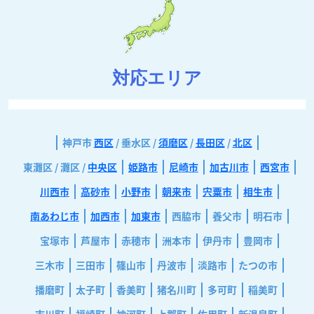
対応エリア
神戸市
西区
/ 垂水区 /
須磨区
/
長田区
/
北区
東灘区 / 灘区 /
中央区
姫路市
尼崎市
加古川市
西宮市
川西市
高砂市
小野市
朝来市
宍粟市
相生市
南あわじ市
加西市
加東市
西脇市
養父市
明石市
宝塚市
芦屋市
赤穂市
洲本市
伊丹市
豊岡市
三木市
三田市
篠山市
丹波市
淡路市
たつの市
播磨町
太子町
香美町
猪名川町
多可町
稲美町