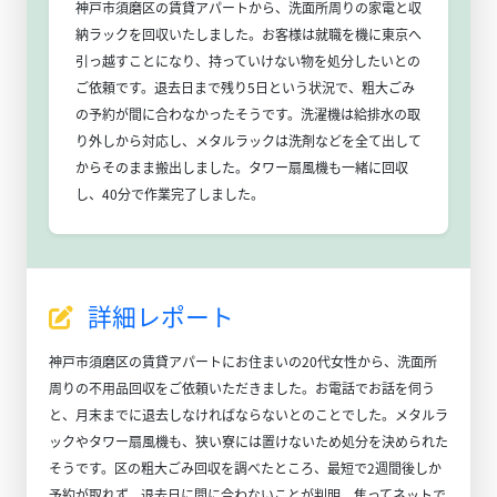
神戸市須磨区の賃貸アパートから、洗面所周りの家電と収
納ラックを回収いたしました。お客様は就職を機に東京へ
引っ越すことになり、持っていけない物を処分したいとの
ご依頼です。退去日まで残り5日という状況で、粗大ごみ
の予約が間に合わなかったそうです。洗濯機は給排水の取
り外しから対応し、メタルラックは洗剤などを全て出して
からそのまま搬出しました。タワー扇風機も一緒に回収
し、40分で作業完了しました。
詳細レポート
神戸市須磨区の賃貸アパートにお住まいの20代女性から、洗面所
周りの不用品回収をご依頼いただきました。お電話でお話を伺う
と、月末までに退去しなければならないとのことでした。メタルラ
ックやタワー扇風機も、狭い寮には置けないため処分を決められた
そうです。区の粗大ごみ回収を調べたところ、最短で2週間後しか
予約が取れず、退去日に間に合わないことが判明。焦ってネットで