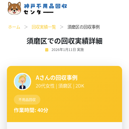
ホーム
＞
回収実績一覧
＞
須磨区の回収事例
須磨区での回収実績詳細
2026年1月11日 実施
Aさんの回収事例
20代女性 | 須磨区 | 2DK
不用品回収
作業時間: 40分